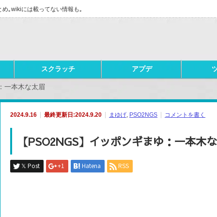
とめ｡wikiには載ってない情報も｡
スクラッチ
アプデ
ゆ：一本木な太眉
2024.9.16
最終更新日:2024.9.20
まゆげ
,
PSO2NGS
コメントを書く
【PSO2NGS】イッポンギまゆ：一本木
𝕏 Post
+1
Hatena
RSS