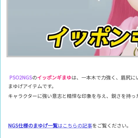
PSO2NGS
の
イッポンギまゆ
は、一本木で力強く、眉尻に
まゆげアイテムです。
キャラクターに強い意志と精悍な印象を与え、鋭さを持っ
NGS仕様のまゆげ一覧
はこちらの記事
をご覧ください｡