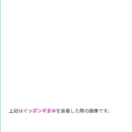
上記は
イッポンギまゆ
を装着した際の画像です。