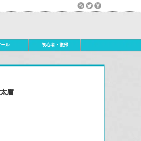
ツール
初心者・復帰
な太眉