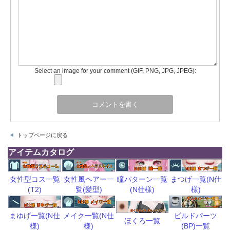
Select an image for your comment (GIF, PNG, JPG, JPEG):
トップページに戻る
アイテムカタログ
瞳パターン一覧
まつげ一覧(N仕
女性型コス一覧
女性風ヘアー一
(N仕様)
様)
(T2)
覧(髪型)
ビルドパーツ
まゆげ一覧(N仕
メイク一覧(N仕
ほくろ一覧
(BP)一覧
様)
様)