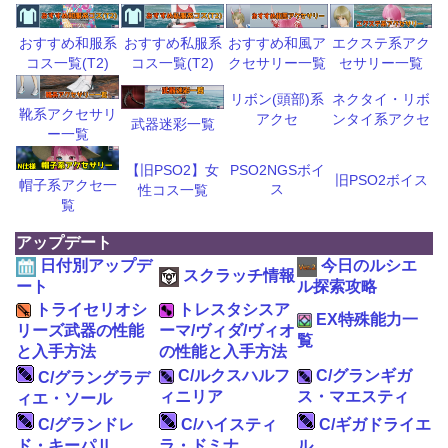
おすすめ和風ア
エクステ系アク
おすすめ和服系
おすすめ私服系
クセサリー一覧
セサリー一覧
コス一覧(T2)
コス一覧(T2)
リボン(頭部)系
ネクタイ・リボ
靴系アクセサリ
アクセ
ンタイ系アクセ
武器迷彩一覧
ー一覧
【旧PSO2】女
PSO2NGSボイ
旧PSO2ボイス
帽子系アクセ一
ス
性コス一覧
覧
アップデート
日付別アップデ
今日のルシエ
スクラッチ情報
ート
ル探索攻略
トライセリオシ
トレスタシスア
EX特殊能力一
リーズ武器の性能
ーマ/ヴィダ/ヴィオ
覧
と入手方法
の性能と入手方法
C/ルクスハルフ
C/グランギガ
C/グラングラデ
ィニリア
ス・マエスティ
ィエ・ソール
C/グランドレ
C/ハイスティ
C/ギガドライエ
ド・キーパⅡ
ラ・ドミナ
ル