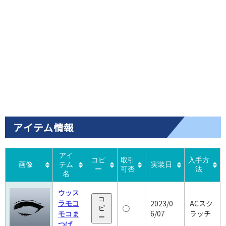
アイテム情報
アイ
コピ
取引
入手方
画像
テム
実装日
ー
可否
法
名
ウッス
コ
2023/0
ACスク
ラモコ
◯
ピ
6/07
ラッチ
モコま
ー
つげ