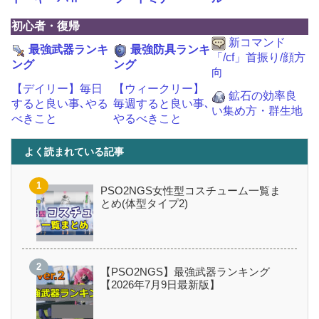
初心者・復帰
新コマンド
最強武器ランキ
最強防具ランキ
「/cf」首振り/顔方
ング
ング
向
【デイリー】毎日
【ウィークリー】
鉱石の効率良
すると良い事､やる
毎週すると良い事､
い集め方・群生地
べきこと
やるべきこと
よく読まれている記事
PSO2NGS女性型コスチューム一覧ま
とめ(体型タイプ2)
【PSO2NGS】最強武器ランキング
【2026年7月9日最新版】