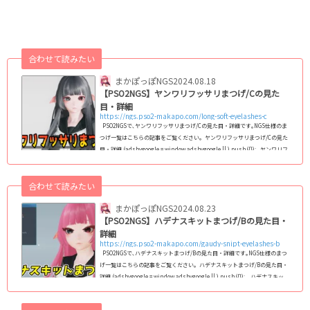
合わせて読みたい
まかぽっぽNGS
2024.08.18
【PSO2NGS】ヤンワリフッサリまつげ/Cの見た
目・詳細
https://ngs.pso2-makapo.com/long-soft-eyelashes-c
PSO2NGSで､ヤンワリフッサリまつげ/Cの見た目・詳細です｡NGS仕様のま
つげ一覧はこちらの記事をご覧ください｡ ヤンワリフッサリまつげ/Cの見た
目・詳細 (adsbygoogle = window.adsbygoogle || ).push({}); ヤンワリフ
ッサリまつげ/Cは､やんわりとおだやかで温厚な印象を与えるまつげアイテ
ムです。ふさふさとした厚みのあるデザインが特徴で、普段使いにも適して
合わせて読みたい
います。 特徴 デザイン: 二重まぶたになるデザインで、上まつげには最低
限の跳ねがあります。これにより、可愛らしく...
まかぽっぽNGS
2024.08.23
【PSO2NGS】ハデナスキットまつげ/Bの見た目・
詳細
https://ngs.pso2-makapo.com/gaudy-snipt-eyelashes-b
PSO2NGSで､ハデナスキットまつげ/Bの見た目・詳細です｡NGS仕様のまつ
げ一覧はこちらの記事をご覧ください｡ ハデナスキットまつげ/Bの見た目・
詳細 (adsbygoogle = window.adsbygoogle || ).push({}); ハデナスキッ
トまつげ/Bは､派手で細めのデザインが特徴のアイテムです。 上まつげはす
っきりとした二重まぶたのスタイルで、下まつ毛はありません。スタイリッ