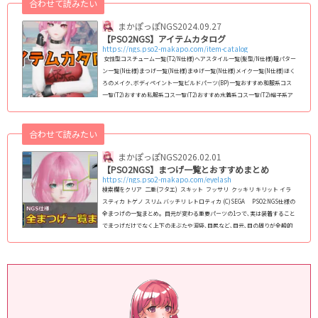
合わせて読みたい
シュでシャープな印象を与えるこのまつげは、目元を強調するのに役立ちま
す。 特徴 デザイン: 上ま...
まかぽっぽNGS
2024.09.27
【PSO2NGS】アイテムカタログ
https://ngs.pso2-makapo.com/item-catalog
女性型コスチューム一覧(T2/N仕様)ヘアスタイル一覧(髪型/N仕様)瞳パター
ン一覧(N仕様)まつげ一覧(N仕様)まゆげ一覧(N仕様)メイク一覧(N仕様)ほく
ろのメイク､ボディペイント一覧ビルドパーツ(BP)一覧おすすめ和服系コス
一覧(T2)おすすめ私服系コス一覧(T2)おすすめ水着系コス一覧(T2)帽子系ア
クセサリー一覧おすすめ和風アクセサリー一覧エクステ系アクセサリー一覧
靴系アクセサリー一覧二重まぶた､アイラッシュ系アクセ一覧武器迷彩一覧
バイタルゲージデザイン一覧【旧PSO2】女性コス・レイヤリングウェア一
合わせて読みたい
覧リボン(頭部)系ア...
まかぽっぽNGS
2026.02.01
【PSO2NGS】まつげ一覧とおすすめまとめ
https://ngs.pso2-makapo.com/eyelash
検索欄をクリア 二重(フタエ) スキット フッサリ クッキリ キリット イラ
スティカ トゲノ スリム バッチリ レトロティカ (C)SEGA PSO2:NGS仕様の
全まつげの一覧まとめ｡ 目元が変わる重要パーツの1つで､実は装着すること
でまつげだけでなく上下のまぶたや涙袋､目尻など､目元､目の周りが全般的
に変化します｡ NGS仕様のフェイスパターン(スキットなど)で使えるまつげ
を2024年8月11日現在､全145種類全て掲載｡種族や性別を問わずに使えま
す｡ (adsb...