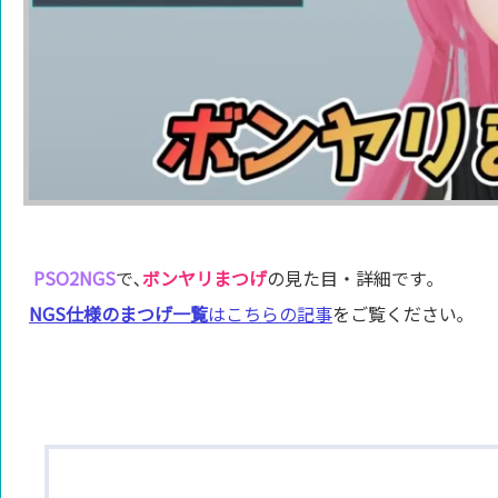
PSO2NGS
で､
ボンヤリまつげ
の見た目・詳細です｡
NGS仕様のまつげ一覧
はこちらの記事
をご覧ください｡