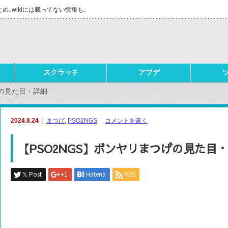
とめ｡wikiには載ってない情報も｡
スクラッチ
アプデ
げの見た目・詳細
2024.8.24
まつげ
,
PSO2NGS
コメントを書く
【PSO2NGS】ボンヤリまつげの見た目
𝕏 Post
+1
Hatena
RSS