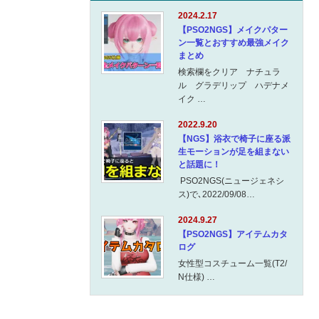
2024.2.17
【PSO2NGS】メイクパター
ン一覧とおすすめ最強メイク
まとめ
検索欄をクリア ナチュラ
ル グラデリップ ハデナメ
イク …
2022.9.20
【NGS】浴衣で椅子に座る派
生モーションが足を組まない
と話題に！
PSO2NGS(ニュージェネシ
ス)で､2022/09/08…
2024.9.27
【PSO2NGS】アイテムカタ
ログ
女性型コスチューム一覧(T2/
N仕様) …