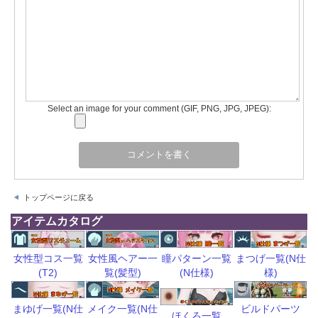
Select an image for your comment (GIF, PNG, JPG, JPEG):
トップページに戻る
アイテムカタログ
瞳パターン一覧
まつげ一覧(N仕
女性型コス一覧
女性風ヘアー一
(N仕様)
様)
(T2)
覧(髪型)
ビルドパーツ
まゆげ一覧(N仕
メイク一覧(N仕
ほくろ一覧