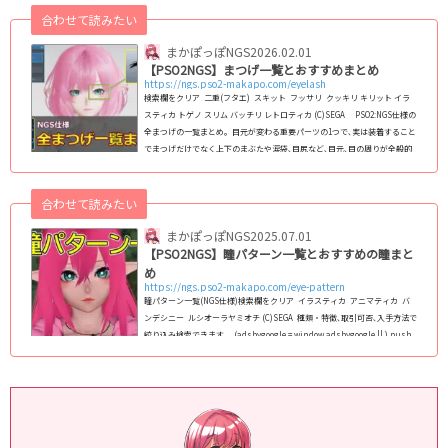
バイタルゲージデザイン一覧【旧PSO2】女性コス・レイヤリングウェア一
合わせて読みたい
覧リボン(頭部)系ア...
まかぽっぽNGS
2026.02.01
【PSO2NGS】まつげ一覧とおすすめまとめ
https://ngs.pso2-makapo.com/eyelash
検索欄をクリア 二重(フタエ) スキット フッサリ クッキリ キリット イラ
スティカ トゲノ スリム バッチリ レトロティカ (C)SEGA PSO2:NGS仕様の
全まつげの一覧まとめ｡ 目元が変わる重要パーツの1つで､実は装着すること
でまつげだけでなく上下のまぶたや涙袋､目尻など､目元､目の周りが全般的
に変化します｡ NGS仕様のフェイスパターン(スキットなど)で使えるまつげ
を2024年8月11日現在､全145種類全て掲載｡種族や性別を問わずに使えま
す｡ (adsb...
合わせて読みたい
まかぽっぽNGS
2025.07.01
【PSO2NGS】瞳パターン一覧とおすすめの瞳まと
め
https://ngs.pso2-makapo.com/eye-pattern
瞳パターン一覧(NGS仕様)検索欄をクリア イラスティカ アニマティカ バ
ンデシニー ルシオーラヤミオチ (C)SEGA 種類・特徴､取引可否､入手方法で
絞り込み検索できます｡ (adsbygoogle = window.adsbygoogle || ).push
({}); PSO2:NGS仕様の全瞳パターンのまとめ｡NGS仕様のフェイスパターン
(スキットなど)で､男女/人型/キャスト共通で使える瞳を全て掲載｡ 2024年最
新版で､1月1日現在､全124種類実装｡顔の中では瞳が変わる最重要パーツなの
で､変えることで顔全体の印象がガラっと変わりま...