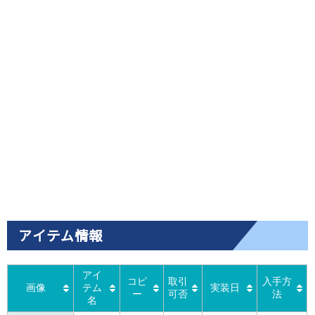
アイテム情報
アイ
コピ
取引
入手方
画像
テム
実装日
ー
可否
法
名