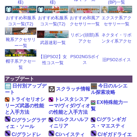
(BP)一覧
様)
様)
おすすめ和風ア
エクステ系アク
おすすめ和服系
おすすめ私服系
クセサリー一覧
セサリー一覧
コス一覧(T2)
コス一覧(T2)
リボン(頭部)系
ネクタイ・リボ
靴系アクセサリ
アクセ
ンタイ系アクセ
武器迷彩一覧
ー一覧
【旧PSO2】女
PSO2NGSボイ
旧PSO2ボイス
帽子系アクセ一
ス
性コス一覧
覧
アップデート
日付別アップデ
今日のルシエ
スクラッチ情報
ート
ル探索攻略
トライセリオシ
トレスタシスア
EX特殊能力一
リーズ武器の性能
ーマ/ヴィダ/ヴィオ
覧
と入手方法
の性能と入手方法
C/ルクスハルフ
C/グランギガ
C/グラングラデ
ィニリア
ス・マエスティ
ィエ・ソール
C/グランドレ
C/ハイスティ
C/ギガドライエ