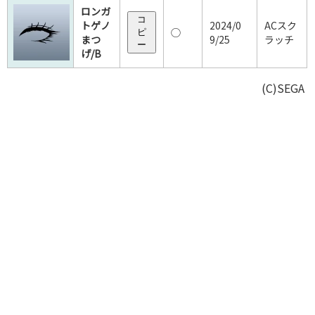
ロンガ
コ
トゲノ
2024/0
ACスク
◯
ピ
まつ
9/25
ラッチ
ー
げ/B
(C)SEGA