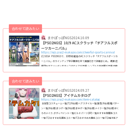
合わせて読みたい
まかぽっぽNGS
2024.10.09
【PSO2NGS】10/9 ACスクラッチ「チアフルスポ
ーツカーニバル」
https://ngs.pso2-makapo.com/cheerful-sports-carnival
(C)SEGA PSO2NGSで、10月9日配信のACスクラッチ「チアフルスポーツカ
ーニバル」のラインナップ全64種類を全て画像付きで詳細まとめ｡ 概要 応
援団やチアリーダーモチーフのウェアが登場 シンプルな体操服が登場 回数
ボーナスでは、Mo「ダッシュ：ランサーEX」が入手可能 配信期間2024/10/9
(水) 定期メンテ後 ～ 11/6(水) 11：00 (adsbygoogle = window.adsbygo
合わせて読みたい
ogle || ).push({});ラインナップ一覧(アイテムカタログ) 画像サイズ変更60p
x 80px 100px 128...
まかぽっぽNGS
2024.09.27
【PSO2NGS】アイテムカタログ
https://ngs.pso2-makapo.com/item-catalog
女性型コスチューム一覧(T2/N仕様)ヘアスタイル一覧(髪型/N仕様)瞳パター
ン一覧(N仕様)まつげ一覧(N仕様)まゆげ一覧(N仕様)メイク一覧(N仕様)ほく
ろのメイク､ボディペイント一覧ビルドパーツ(BP)一覧おすすめ和服系コス
一覧(T2)おすすめ私服系コス一覧(T2)おすすめ水着系コス一覧(T2)帽子系ア
クセサリー一覧おすすめ和風アクセサリー一覧エクステ系アクセサリー一覧
靴系アクセサリー一覧二重まぶた､アイラッシュ系アクセ一覧武器迷彩一覧