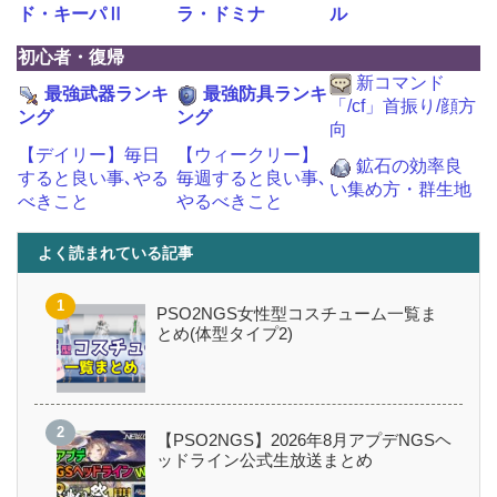
ド・キーパⅡ
ラ・ドミナ
ル
初心者・復帰
新コマンド
最強武器ランキ
最強防具ランキ
「/cf」首振り/顔方
ング
ング
向
【デイリー】毎日
【ウィークリー】
鉱石の効率良
すると良い事､やる
毎週すると良い事､
い集め方・群生地
べきこと
やるべきこと
よく読まれている記事
PSO2NGS女性型コスチューム一覧ま
とめ(体型タイプ2)
【PSO2NGS】2026年8月アプデNGSヘ
ッドライン公式生放送まとめ