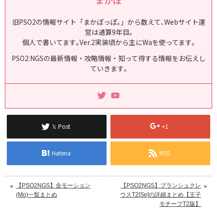
旧PSO2の情報サイト「まかぽっぽ｡」から数えて､Webサイト運
営は通算9年目｡
個人で書いてます｡Ver.2実装頃から主にWaを使ってます｡
PSO2:NGSの最新情報・攻略情報・知って得する情報をお伝えし
ていきます｡
𝕏 Post
+1
Hatena
RSS
【PSO2NGS】全モーション
【PSO2NGS】ブランシュクレ
(Mo)一覧まとめ
ウスT2[Se]の詳細まとめ【王子
モチーフT2版】