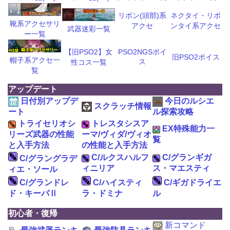
リボン(頭部)系
ネクタイ・リボ
靴系アクセサリ
アクセ
ンタイ系アクセ
武器迷彩一覧
ー一覧
【旧PSO2】女
PSO2NGSボイ
旧PSO2ボイス
帽子系アクセ一
ス
性コス一覧
覧
アップデート
日付別アップデ
今日のルシエ
スクラッチ情報
ート
ル探索攻略
トライセリオシ
トレスタシスア
EX特殊能力一
リーズ武器の性能
ーマ/ヴィダ/ヴィオ
覧
と入手方法
の性能と入手方法
C/ルクスハルフ
C/グランギガ
C/グラングラデ
ィニリア
ス・マエスティ
ィエ・ソール
C/グランドレ
C/ハイスティ
C/ギガドライエ
ド・キーパⅡ
ラ・ドミナ
ル
初心者・復帰
新コマンド