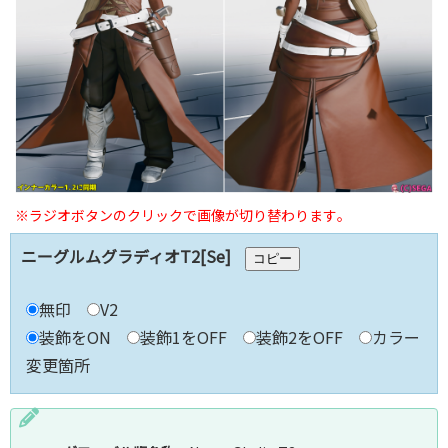
※ラジオボタンのクリックで画像が切り替わります｡
ニーグルムグラディオT2[Se]
コピー
無印
V2
装飾をON
装飾1をOFF
装飾2をOFF
カラー
変更箇所