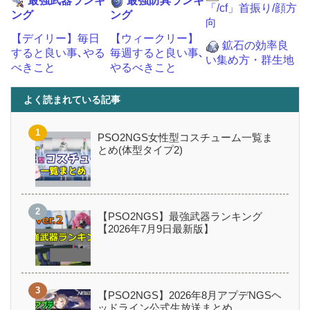
最強武器ランキ
最強防具ランキ
「/cf」首振り/顔方
ング
ング
向
【デイリー】毎日
【ウィークリー】
鉱石の効率良
すると良い事､やる
毎週すると良い事､
い集め方・群生地
べきこと
やるべきこと
よく読まれている記事
PSO2NGS女性型コスチューム一覧ま
とめ(体型タイプ2)
【PSO2NGS】最強武器ランキング
【2026年7月9日最新版】
【PSO2NGS】2026年8月アプデNGSヘ
ッドライン公式生放送まとめ