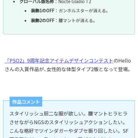
グローバル版名称
：Nocte Gladio T2
装飾1のOFF
：ガンホルスターが消える｡
装飾2のOFF
：腰マントが消える｡
「PSO2」9周年記念アイテムデザインコンテスト
のHello
さんの入賞作品が､女性的な体型タイプ2版となって登場｡
作品コメント
スタイリッシュ厨二な服が欲しい。腰マントヒラヒラ
させながらNGSのスタイリッシュアクションしたい。
こんな格好でツインダガーやダブセ振り回したい。SF