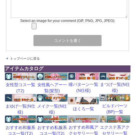
Select an image for your comment (GIF, PNG, JPG, JPEG):
トップページに戻る
アイテムカタログ
瞳パターン一覧
まつげ一覧(N仕
女性型コス一覧
女性風ヘアー一
(N仕様)
様)
(T2)
覧(髪型)
ビルドパーツ
まゆげ一覧(N仕
メイク一覧(N仕
ほくろ一覧
(BP)一覧
様)
様)
おすすめ和風ア
エクステ系アク
おすすめ和服系
おすすめ私服系
クセサリー一覧
セサリー一覧
コス一覧(T2)
コス一覧(T2)