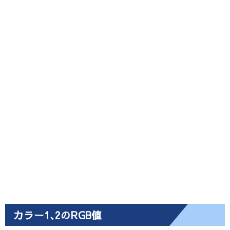
カラー1､2のRGB値