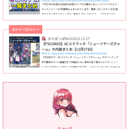
https://ngs.pso2-makapo.com/ngs-costume-type2
PSO2:NGS仕様の女性的な体型(タイプ2)の服まとめ｡レイヤリングウェア・
キャストパーツを300種類以上まとめています｡ 概要 コピーボタンは1行目
のアイテム名をコピーします｡ 現在は「セットウェア」､「アウターウェ
ア」､「ベースウェア」､「インナーウェア」､「キャストパーツ」に対応｡
フルセットウェアへの対応は検討中です｡ コスチューム名をクリックする
合わせて読みたい
と､その衣装の「カラーバリエーション」､「装飾の非表示箇所」､「カラー
変更箇所」が確認できる詳細なページに飛びます｡ (adsbygoogle = windo
まかぽっぽNGS
2023.12.27
w.adsby...
【PSO2NGS】ACスクラッチ「ニューイヤーズチャ
ーム」の内容まとめ【12月27日】
https://ngs.pso2-makapo.com/new-years-charm
PSO2NGSで、ACスクラッチ「ニューイヤーズチャーム」のラインナップ
全75種類をすべて画像付きで詳細まとめ｡ 新年を祝う雅なウェアや､くノ一
(くのいち)モチーフのウェアが配信されます｡ ジョイフルホリデーズnew ye
ars charm：新年のお守り､新年の魅力配信期間2023/12/27 ～ 2024/01/24
メンテまで (adsbygoogle = window.adsbygoogle || ).push({});ライ
ンナップ一覧(アイテムカタログ) 画像サイズ変更60px 80px 100px 128px (C)
SEGA &...
まかぽ