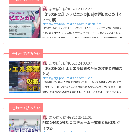
まかぽっぽNGS
2023.12.27
【PSO2NGS】シノビエンカ[Ba]の詳細まとめ【く
ノ一､忍】
https://ngs.pso2-makapo.com/shinobi-fire
PSO2NGSで､くノいちモチーフのベースウェア「シノビエンカ」の詳細ま
とめ｡ 見た目やカラー､装飾､入手方法､セットアイテムなどをまとめていま
す｡ シノビエンカのカラー・装飾※ラジオボタンのクリックで画像が切り替
わります｡シノビエンカ コピー 無印 2 B B2 V2
V2/2 V2/B V2/B2 装飾をON 装飾1をOFF カラー変更箇所 グ
合わせて読みたい
ローバル版名称：Shinobi Fire ...
まかぽっぽNGS
2024.09.07
【PSO2NGS】ルシエル探索の今日の攻略と詳細ま
とめ
https://ngs.pso2-makapo.com/luciel
PSO2NGSで､最大8人参加型の常設クエスト「ルシエル探索」の攻略､ドロ
ップまとめ｡ 能力強化ギミックや日替わりのランダムマップとエネミー､最
深部ボスは旧PSO2のボスを使いまわした「ルーイナス種」というのが最大
の特徴｡毎日AM4時にクエストが更新される｡ 今日のルシエル探索：11月19
日(火)今日のルシエル探索 最深部ボス：ルイノ・リンガーダ 主なプレイヤ
合わせて読みたい
ーバフ(能力強化)：一定間隔毎追撃系 トライアル：ギルーヴァ (adsbygoog
le = window.adsbygoogle || ).push({}); 今日のクエスト概要と謎解きパズ
まかぽっぽNGS
2025.11.01
ルギ...
PSO2NGS女性型コスチューム一覧まとめ(体型タ
イプ2)