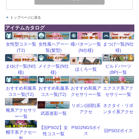
トップページに戻る
アイテムカタログ
瞳パターン一覧
まつげ一覧(N仕
女性型コス一覧
女性風ヘアー一
(N仕様)
様)
(T2)
覧(髪型)
ビルドパーツ
まゆげ一覧(N仕
メイク一覧(N仕
ほくろ一覧
(BP)一覧
様)
様)
おすすめ和風ア
エクステ系アク
おすすめ和服系
おすすめ私服系
クセサリー一覧
セサリー一覧
コス一覧(T2)
コス一覧(T2)
リボン(頭部)系
ネクタイ・リボ
靴系アクセサリ
アクセ
ンタイ系アクセ
武器迷彩一覧
ー一覧
【旧PSO2】女
PSO2NGSボイ
旧PSO2ボイス
帽子系アクセ一
ス
性コス一覧
覧