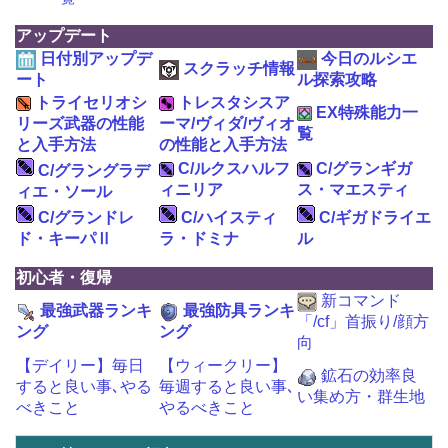
アップデート
日付別アップデ
今日のルシエ
スクラッチ情報
ート
ル探索攻略
トライセリオシ
トレスタシスア
EX特殊能力一
リーズ武器の性能
ーマ/ヴィダ/ヴィオ
覧
と入手方法
の性能と入手方法
C/ルクスハルフ
C/グランギガ
C/グラングラデ
ィニリア
ス・マエスティ
ィエ・ソール
C/グランドレ
C/ハイスティ
C/ギガドライエ
ド・キーパⅡ
ラ・ドミナ
ル
初心者・復帰
新コマンド
最強武器ランキ
最強防具ランキ
「/cf」首振り/顔方
ング
ング
向
【デイリー】毎日
【ウィークリー】
鉱石の効率良
すると良い事､やる
毎週すると良い事､
い集め方・群生地
べきこと
やるべきこと