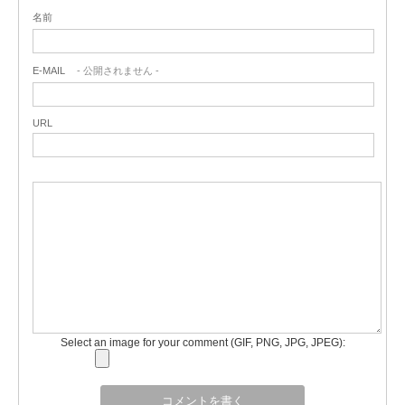
名前
E-MAIL
- 公開されません -
URL
Select an image for your comment (GIF, PNG, JPG, JPEG):