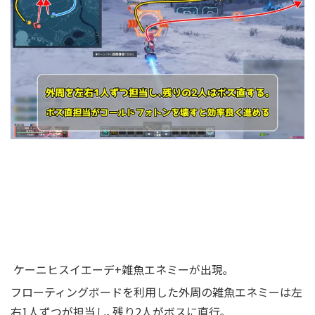
ケーニヒスイエーデ+雑魚エネミーが出現｡
フローティングボードを利用した外周の雑魚エネミーは左
右1人ずつが担当し､残り2人がボスに直行｡