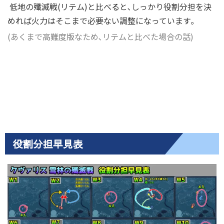
低地の殲滅戦(リテム)と比べると､しっかり役割分担を決
めれば火力はそこまで必要ない調整になっています｡
(あくまで高難度版なため､リテムと比べた場合の話)
役割分担早見表