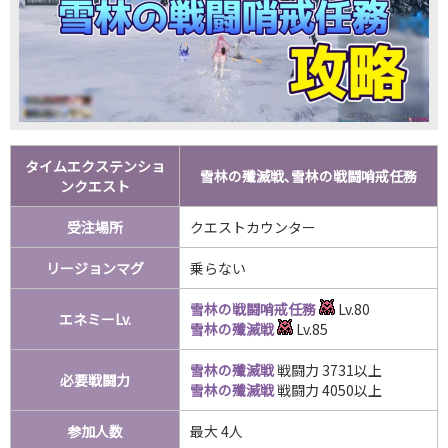
タイムエクステンショ
雪林の殲滅戦､雪林の戦闘哨戒任務
ンクエスト
受注場所
クエストカウンター
リージョンマグ
乗らない
雪林の戦闘哨戒任務
Lv.80
エネミーLv.
雪林の殲滅戦
Lv.85
雪林の殲滅戦
戦闘力 3731以上
必要戦闘力
雪林の殲滅戦
戦闘力 4050以上
参加人数
最大 4人