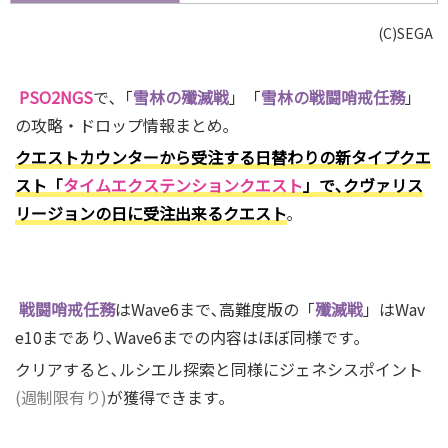
(C)SEGA
PSO2NGS
で､「
雪林の殲
滅戦
」「
雪林の戦闘哨戒任務
」
の攻略・ドロップ情報まとめ｡
クエストカウンターから受注する日替わりの新タイプクエ
スト「
タイムエクステンションクエスト
」で､クヴァリス
リージョンの日に受注出来るクエスト
｡
戦闘哨戒任務
はWave6まで､高難度版の「
殲滅戦
」はWav
e10まであり､Wave6までの内容はほぼ同様です｡
クリアすると､ルシエル探索と同様にジェネシスポイント
(週制限有り)
が獲得できます｡