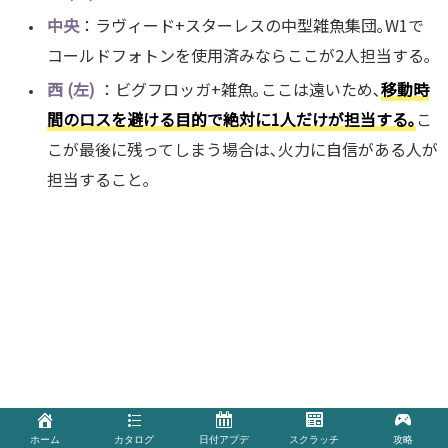
中央
：ラヴィード+スターレスの中型雑魚集団｡W1で
コールドフォトンを使用済みならここが2人担当する｡
西 (左)
：ビグフロッガ+雑魚｡ここは遠いため､
移動時
間のロスを避ける目的で絶対に1人だけが担当する｡
こ
こが最後に残ってしまう場合は､火力に自信がある人が
担当すること｡
ホーム
カタログ
日付アプデ
スクラッチ
攻略