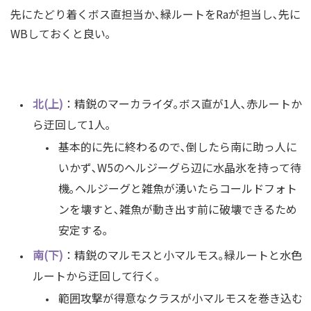
先にたどり着くボス直担当か､緑ルートをRaが担当し､先に
WBしておくと良い｡
北(上)
：精鋭のマーカライダ｡ボス直が1人､赤ルートか
ら迂回して1人｡
基本的に先に終わるので､倒したら南に助っ人に
いかず､W5のヘルジーグら辺に水晶氷を持って待
機｡ヘルジーグと雑魚が湧いたらコールドフォト
ンを壊すと､雑魚が動き出す前に破壊できるため
安定する｡
南(下)
：精鋭のマルモスと小マルモス｡緑ルートと水色
ルートから迂回して行く｡
範囲攻撃が得意なクラスが小マルモスを巻き込む