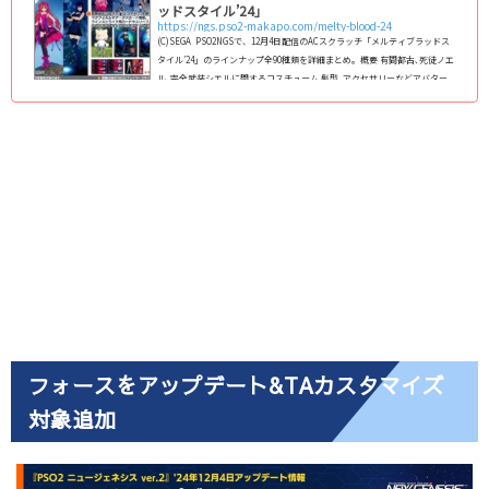
ッドスタイル’24」
https://ngs.pso2-makapo.com/melty-blood-24
(C)SEGA PSO2NGSで、12月4日配信のACスクラッチ「メルティブラッドス
タイル’24」のラインナップ全90種類を詳細まとめ｡ 概要 有間都古､死徒ノエ
ル､完全武装シエルに関するコスチューム 髪型､アクセサリーなどアバター
アイテム 武器迷彩 ビルドパーツ ポータブルホログラム など 回数ボーナ
ス：Mo「待機：有間都古」配信期間2024/12/4(水) 定期メンテ後 ～ 2025/1/8
(水) 11：00 (adsbygoogle = window.adsbygoogle || ).push({});ライン
ナップ一覧(アイテムカタログ) 画...
フォースをアップデート&TAカスタマイズ
対象追加