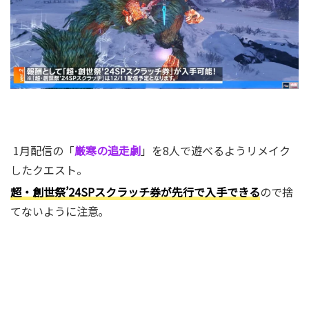
1月配信の「
厳寒の追走劇
」を8人で遊べるようリメイク
したクエスト。
超・創世祭’24SPスクラッチ券が先行で入手できる
ので捨
てないように注意｡