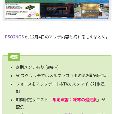
PS
O2NG
S
で､12月4日のアプデ内容と終わるものまとめ｡
概要
定期メンテ有り (8時～)
ACスクラッチではメルブラコラボの第2弾が配信｡
フォースをアップデート&TAカスタマイズ対象追
加
期間限定クエスト「
想定演習：凍寒の追走劇
」が
配信