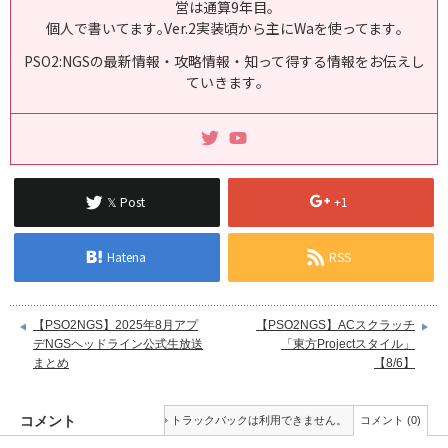
営は通算9年目｡
個人で書いてます｡Ver.2実装頃から主にWaを使ってます｡
PSO2:NGSの最新情報・攻略情報・知って得する情報をお伝えし
ていきます｡
𝕏 Post
+1
Hatena
RSS
【PSO2NGS】2025年8月アプ
【PSO2NGS】ACスクラッチ
デNGSヘッドライン公式生放送
「東方Projectスタイル」
まとめ
【8/6】
コメント
トラックバックは利用できません。
コメント (0)