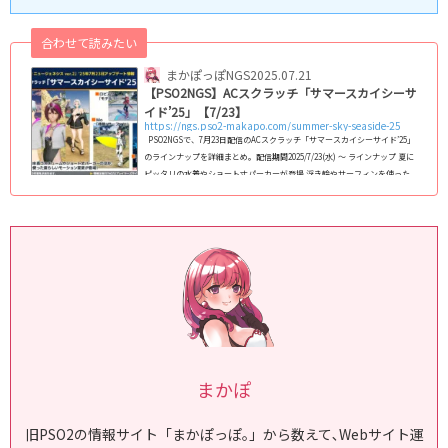
合わせて読みたい
まかぽっぽNGS
2025.07.21
【PSO2NGS】ACスクラッチ「サマースカイシーサ
イド’25」【7/23】
https://ngs.pso2-makapo.com/summer-sky-seaside-25
PSO2NGSで、7月23日配信のACスクラッチ「サマースカイシーサイド’25」
のラインナップを詳細まとめ｡ 配信期間2025/7/23(水) ～ ラインナップ 夏に
ピッタリの水着やショート丈パーカーが登場 浮き輪やサーフィンを使った
夏らしいモーションも登場 回数ボーナスではMo「グライド:ラッピーうきわ
に乗るEX」などが入手可能公式動画 (adsbygoogle = window.adsbygoo
gle || ).push({});女性型コスチューム(タイプ2)夏にぴったりの水着(仮称)
...
まかぽ
旧PSO2の情報サイト「まかぽっぽ｡」から数えて､Webサイト運