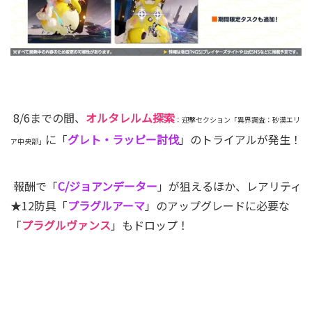
8/6までの間、
オルタレルム探索
：迎撃セクション「異界調査：砂漠エリ
に「
グレト・ラッピー討伐
」のトライアルが発生！
ア中央部」
報酬で「
C/ジョアンデーター
」が狙えるほか、レアリティ
★12防具「
プラグルアーマ
」のアップグレードに必要な
「
プラグルヴァンス
」もドロップ！