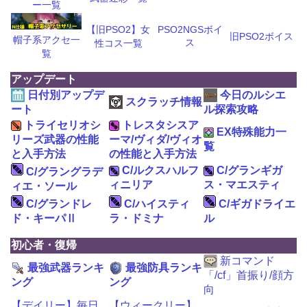
ー一覧
【旧PSO2】女
PSO2NGSボイ
旧PSO2ボイス
帽子系アクセ一
ス
性コス一覧
覧
アップデート
日付別アップデ
今日のルシエ
スクラッチ情報
ート
ル探索攻略
トライセリオシ
トレスタシスア
EX特殊能力一
リーズ武器の性能
ーマ/ヴィダ/ヴィオ
覧
と入手方法
の性能と入手方法
C/ルクスハルフ
C/グランギガ
C/グラングラデ
ィニリア
ス・マエスティ
ィエ・ソール
C/グランドレ
C/ハイスティ
C/ギガドライエ
ド・キーパⅡ
ラ・ドミナ
ル
初心者・復帰
新コマンド
最強武器ランキ
最強防具ランキ
「/cf」首振り/顔方
ング
ング
向
【デイリー】毎日
【ウィークリー】