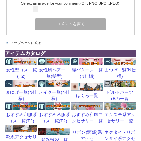
Select an image for your comment (GIF, PNG, JPG, JPEG):
トップページに戻る
アイテムカタログ
瞳パターン一覧
まつげ一覧(N仕
女性型コス一覧
女性風ヘアー一
(N仕様)
様)
(T2)
覧(髪型)
ビルドパーツ
まゆげ一覧(N仕
メイク一覧(N仕
ほくろ一覧
(BP)一覧
様)
様)
おすすめ和風ア
エクステ系アク
おすすめ和服系
おすすめ私服系
クセサリー一覧
セサリー一覧
コス一覧(T2)
コス一覧(T2)
リボン(頭部)系
ネクタイ・リボ
靴系アクセサリ
アクセ
ンタイ系アクセ
武器迷彩一覧