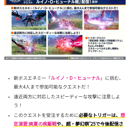
め、上手く活用しよう！
青空の下、サーフィンをしているかのような新た
な体験を味わうことができるクエスト！ぜひ遊ん
でみよう！
期間限定タスクも追加！
新ボスエネミー「
ルイノ
・D・
ヒューナル
」に挑む、
最大4人まで参加可能なクエストだ！
遠近両方に対応したスピーディーな攻撃に注意しよ
う！
このクエストを受注するために
必要なトリガーは、
想
定演習:爽夏の疾駆戦
や、超・夢幻祭’25で今後配信さ