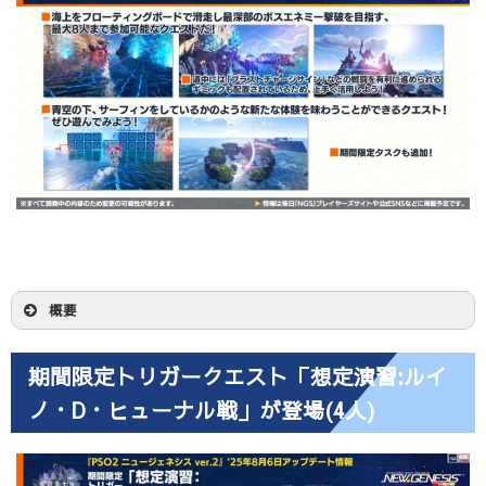
概要
海上をフローティングボードで滑走し最深部のボ
期間限定トリガークエスト「想定演習:ルイ
スエネミー撃破を目指す、最大8人まで参加可能な
ノ・D・ヒューナル戦」が登場(4人)
クエストだ！
道中には「ブラストチャージサイン」などの戦闘
を有利に進められるギミックも配置されているた