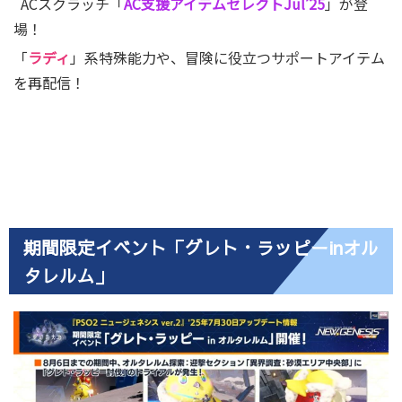
ACスクラッチ「
AC支援アイテムセレクトJul’25
」が登
場！
「
ラディ
」系特殊能力や、冒険に役立つサポートアイテム
を再配信！
期間限定イベント「グレト・ラッピーinオル
タレルム」