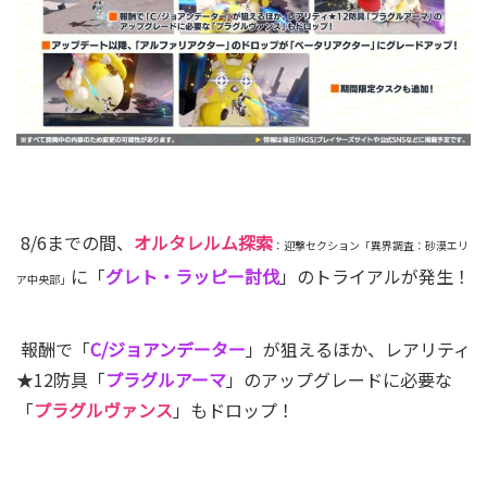
8/6までの間、
オルタ
レル
ム探索
：迎撃セクション「異界調査：砂漠エリ
に「
グレト・ラッピー討伐
」のトライアルが発生！
ア中央部」
報酬で「
C/ジョア
ンデー
ター
」が狙えるほか、レアリティ
★12防具「
プラグルアーマ
」のアップグレードに必要な
「
プラグ
ルヴァン
ス
」もドロップ！