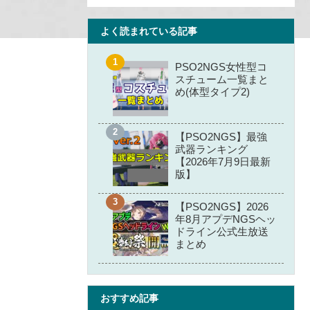
よく読まれている記事
PSO2NGS女性型コ
スチューム一覧まと
め(体型タイプ2)
【PSO2NGS】最強
武器ランキング
【2026年7月9日最新
版】
【PSO2NGS】2026
年8月アプデNGSヘッ
ドライン公式生放送
まとめ
おすすめ記事