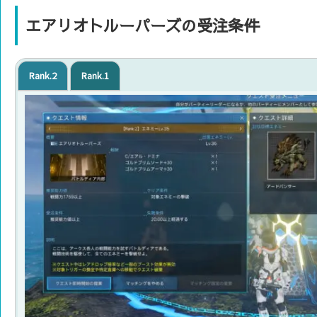
エアリオトルーパーズの受注条件
Rank.2
Rank.1