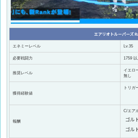
エアリオトルーパーズ Ran
エネミーレベル
Lv.35
必要戦闘力
1759 
イエロ
推奨レベル
無し
トリガー
獲得経験値
C/エア
ゴル
報酬
ゴル