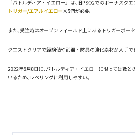
「バトルディア・イエロー」は､旧PSO2でのボーナスク
トリガー/エアルイエロー
×5個が必要｡
また､受注時はオープンフィールド上にあるトリガーポータ
クエストクリアで経験値や武器・防具の強化素材が入手で
2022年6月8日に､バトルディア・イエローに限っては敵
いるため､レベリングに利用しやすい｡