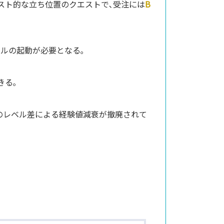
エスト的な立ち位置のクエストで､受注には
B
ルの起動が必要となる｡
きる｡
とのレベル差による経験値減衰が撤廃されて