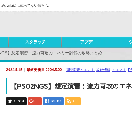
とめ｡wikiには載ってない情報も｡
スクラッチ
アプデ
2NGS】想定演習：流力苛攻のエネミー討伐の攻略まとめ
2024.5.15
最終更新日:2024.5.22
期間限定クエスト
,
攻略情報
,
クエスト
,
P
【PSO2NGS】想定演習：流力苛攻のエ
𝕏 Post
+1
Hatena
RSS