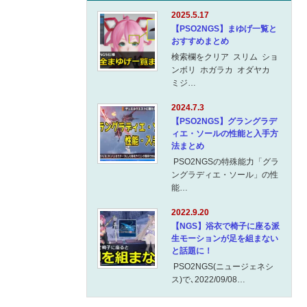
2025.5.17
【PSO2NGS】まゆげ一覧と
おすすめまとめ
検索欄をクリア スリム ショ
ンボリ ホガラカ オダヤカ
ミジ…
2024.7.3
【PSO2NGS】グラングラデ
ィエ・ソールの性能と入手方
法まとめ
PSO2NGSの特殊能力「グラ
ングラディエ・ソール」の性
能…
2022.9.20
【NGS】浴衣で椅子に座る派
生モーションが足を組まない
と話題に！
PSO2NGS(ニュージェネシ
ス)で､2022/09/08…