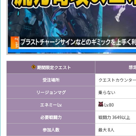
想
期間限定クエスト
受注場所
クエストカウンタ
リージョンマグ
乗らない
エネミーLv.
Lv.80
必要戦闘力
戦闘力 3649
以上
参加人数
最大 8人