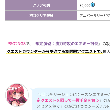
クリア報酬
30,000
初回クリア報酬
アニバーサリーSPス
PSO2NGS
で､「
想定演習：流力苛攻のエネミー討伐
」の攻
クエストカウンターから受注する期間限定クエストで､
最
今回は全リージョンにシーズンエネミー
定クエストを回って一攫千金を狙う
」の
メセタを稼ぐ」のか選びつつシーズナルP