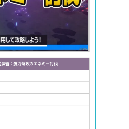
定演習：流力苛攻のエネミー討伐
ー