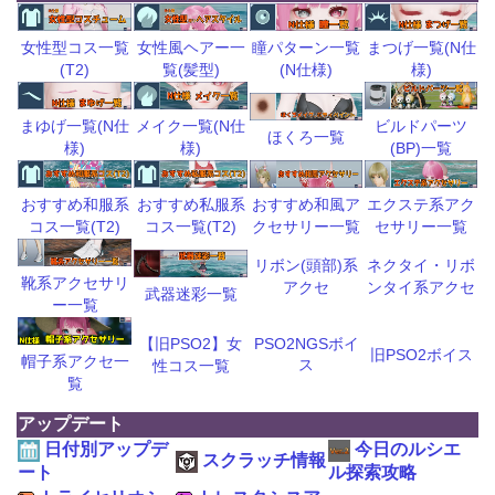
瞳パターン一覧
まつげ一覧(N仕
女性型コス一覧
女性風ヘアー一
(N仕様)
様)
(T2)
覧(髪型)
ビルドパーツ
まゆげ一覧(N仕
メイク一覧(N仕
ほくろ一覧
(BP)一覧
様)
様)
おすすめ和風ア
エクステ系アク
おすすめ和服系
おすすめ私服系
クセサリー一覧
セサリー一覧
コス一覧(T2)
コス一覧(T2)
リボン(頭部)系
ネクタイ・リボ
靴系アクセサリ
アクセ
ンタイ系アクセ
武器迷彩一覧
ー一覧
【旧PSO2】女
PSO2NGSボイ
旧PSO2ボイス
帽子系アクセ一
ス
性コス一覧
覧
アップデート
日付別アップデ
今日のルシエ
スクラッチ情報
ート
ル探索攻略