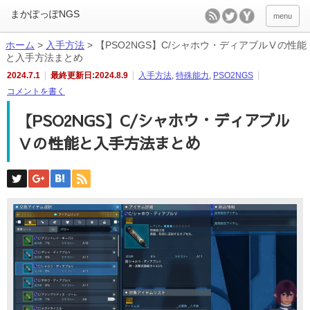
menu
ホーム
>
入手方法
>
【PSO2NGS】C/シャホウ・ディアブルⅤの性能
と入手方法まとめ
2024.7.1
最終更新日:2024.8.9
入手方法
,
特殊能力
,
PSO2NGS
コメントを書く
【PSO2NGS】C/シャホウ・ディアブル
Ⅴの性能と入手方法まとめ