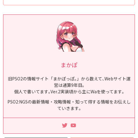
パⅡHP+40PP+4威力+3.25%威力下限補正+6.0%ダメージ耐性+1.0%7%アイ
テムラボ特殊能力カプセル交換C/グランドレド・キーパⅠHP+15PP+3威力+
2.5%威力下限補正+5.0%ダメージ耐性+1.0%7%アイテムラボ特殊能力カプセ
ル交換C/ドレド・キーパⅤHP+60PP+12威力下限補正+8.0%ダメージ耐性+3.
5%7%ハルヴァルディ・ヴェ...
まかぽ
旧PSO2の情報サイト「まかぽっぽ｡」から数えて､Webサイト運
営は通算9年目｡
個人で書いてます｡Ver.2実装頃から主にWaを使ってます｡
PSO2:NGSの最新情報・攻略情報・知って得する情報をお伝えし
ていきます｡