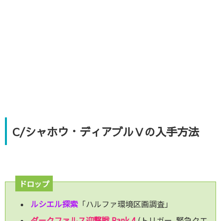
C/シャホウ・ディアブルⅤの入手方法
ドロップ
ルシエル探索
「ハルファ環境区画調査」
ダークファルス迎撃戦 Rank.4
(トリガー､緊急クエ