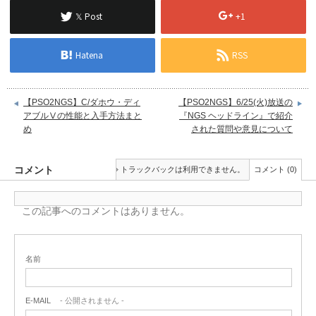
𝕏 Post
+1
Hatena
RSS
【PSO2NGS】C/ダホウ・ディ
【PSO2NGS】6/25(火)放送の
アブルⅤの性能と入手方法まと
『NGS ヘッドライン』で紹介
め
された質問や意見について
コメント
トラックバックは利用できません。
コメント (0)
この記事へのコメントはありません。
名前
E-MAIL
- 公開されません -