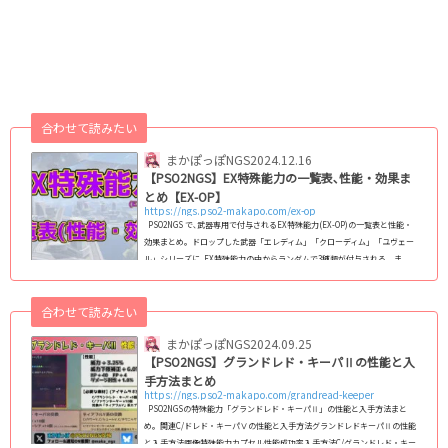
合わせて読みたい
まかぽっぽNGS
2024.12.16
【PSO2NGS】EX特殊能力の一覧表､性能・効果ま
とめ【EX-OP】
https://ngs.pso2-makapo.com/ex-op
PSO2NGS で､武器専用で付与されるEX特殊能力(EX-OP)の一覧表と性能・
効果まとめ｡ ドロップした武器「エレディム」「クローディム」「ユヴェー
ル」シリーズに､EX特殊能力の中からランダムで3種類が付与される｡ ま
た、強力な「EX特殊能力A」※末尾がAのもの はどれか1種類のみ後から付
与する事ができる。ただし、EX特殊能力の付与数は最大3種類まで。 EX特
合わせて読みたい
殊能力の種類・性能・効果一覧表 ドロップ報告や､性能､効果の報告は随時
募集中です｡ EX特殊能力 メイン効果一覧(末尾文字以外の効果...
まかぽっぽNGS
2024.09.25
【PSO2NGS】グランドレド・キーパⅡの性能と入
手方法まとめ
https://ngs.pso2-makapo.com/grandread-keeper
PSO2NGSの特殊能力「グランドレド・キーパⅡ」の性能と入手方法まと
め｡ 関連C/ドレド・キーパⅤの性能と入手方法グランドレドキーパⅡの性能
と入手方法画像特殊能力カプセル性能成功率入手方法C/グランドレド・キー