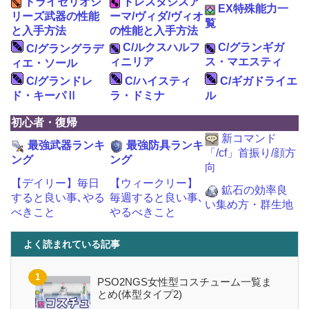
トライセリオシ
トレスタシスア
EX特殊能力一
リーズ武器の性能
ーマ/ヴィダ/ヴィオ
覧
と入手方法
の性能と入手方法
C/ルクスハルフ
C/グランギガ
C/グラングラデ
ィニリア
ス・マエスティ
ィエ・ソール
C/グランドレ
C/ハイスティ
C/ギガドライエ
ド・キーパⅡ
ラ・ドミナ
ル
初心者・復帰
新コマンド
最強武器ランキ
最強防具ランキ
「/cf」首振り/顔方
ング
ング
向
【デイリー】毎日
【ウィークリー】
鉱石の効率良
すると良い事､やる
毎週すると良い事､
い集め方・群生地
べきこと
やるべきこと
よく読まれている記事
PSO2NGS女性型コスチューム一覧ま
とめ(体型タイプ2)