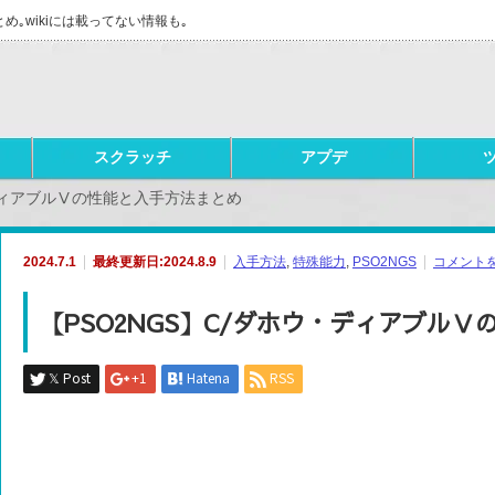
とめ｡wikiには載ってない情報も｡
スクラッチ
アプデ
・ディアブルⅤの性能と入手方法まとめ
2024.7.1
最終更新日:2024.8.9
入手方法
,
特殊能力
,
PSO2NGS
コメント
【PSO2NGS】C/ダホウ・ディアブル
𝕏 Post
+1
Hatena
RSS