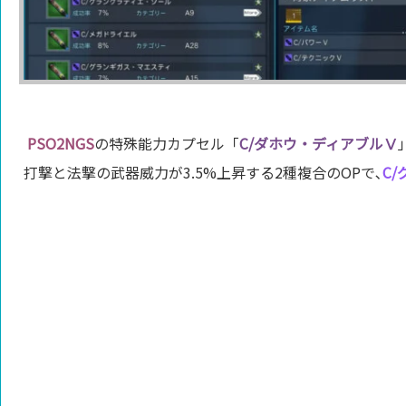
PSO2NGS
の特殊能力カプセル「
C/ダホウ・ディアブルⅤ
打撃と法撃の武器威力が3.5%
上昇する2種複合のOPで､
C