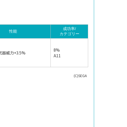
成功率/
性能
カテゴリー
8%
器威力+3.5%
A11
(C)SEGA