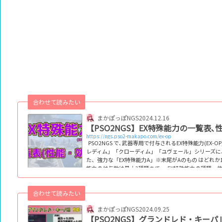
合わせて読みたい
まかぽっぽNGS
2024.12.16
【PSO2NGS】EX特殊能力の一覧表､
https://ngs.pso2-makapo.com/ex-op
PSO2NGS で､武器専用で付与されるEX特殊能力(EX
レディム」「クローディム」「ユヴェール」シリーズに､
た、強力な「EX特殊能力A」※末尾がAのもの はどれ
能力の付与数は最大3種類まで。 EX特殊能力の種類・
時募集中です｡ EX特殊能力 メイン効果一覧(末尾文字以外
合わせて読みたい
まかぽっぽNGS
2024.09.25
【PSO2NGS】グランドレド・キー