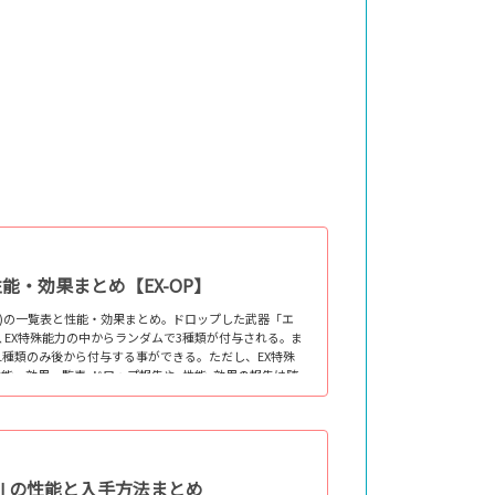
性能・効果まとめ【EX-OP】
-OP)の一覧表と性能・効果まとめ｡ ドロップした武器「エ
EX特殊能力の中からランダムで3種類が付与される｡ ま
か1種類のみ後から付与する事ができる。ただし、EX特殊
性能・効果一覧表 ドロップ報告や､性能､効果の報告は随
の効果...
パⅡの性能と入手方法まとめ