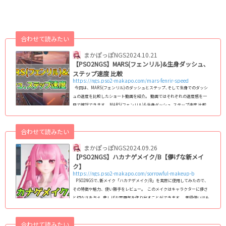
合わせて読みたい
まかぽっぽNGS
2024.10.21
【PSO2NGS】MARS(フェンリル)&生身ダッシュ､
ステップ速度 比較
https://ngs.pso2-makapo.com/mars-fenrir-speed
今回は、MARS(フェンリル)のダッシュとステップ､そして生身でのダッシ
ュの速度を比較したショート動画を紹介。 動画ではそれぞれの速度感を一
目で確認できます。 MARS(フェンリル)&生身ダッシュ､ステップ速度 比較
【ショート動画】 上記のショート動画では、MARS(フェンリル)を使用し
たダッシュとステップ､さらに生身でのダッシュの速度を比較していま
合わせて読みたい
す。 どちらの動作がより素早く効率的に移動できるか、ぜひチェックしてみ
てください！ (adsbygoogle = w...
まかぽっぽNGS
2024.09.26
【PSO2NGS】ハカナゲメイク/B【儚げな新メイ
ク】
https://ngs.pso2-makapo.com/sorrowful-makeup-b
PSO2NGSで､新メイク「ハカナゲメイク/B」を実際に使用してみたので、
その特徴や魅力、使い勝手をレビュー。 このメイクはキャラクターに儚さ
と切なさを与え､悲しげな雰囲気を作り出すことができます。 普段使いはも
ちろん、特別なシーンでのSS撮影にもぴったりです。 ハカナゲメイク/Bの
見た目・特徴 上記はハカナゲメイク/Bを実際に着用した際の見た目で
合わせて読みたい
す｡ チーク範囲と濃さ ハカナゲメイク/Bでは、頬の中央から外側に向か