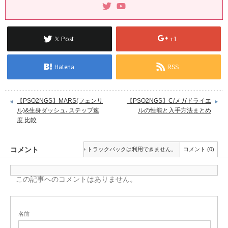
𝕏 Post
+1
Hatena
RSS
【PSO2NGS】MARS(フェンリ
【PSO2NGS】C/メガドライエ
ル)&生身ダッシュ､ステップ速
ルの性能と入手方法まとめ
度 比較
コメント
トラックバックは利用できません。
コメント (0)
この記事へのコメントはありません。
名前