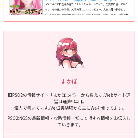
PSO2NGSで新登場の瞳アイテム「スキトールアイ/C」を実際に使ってみた
ので、その魅力や特徴、入手方法についてレビュー。人気の瞳の新作とし
て、キャラクターの印象をどのように変えるのかもご紹介します。 NGS仕様
の瞳一覧はこちらの記事をご覧ください｡ スキトールアイ/Cの見た目・詳
細 スキトールアイ/Cは､目の印象を際立たせる美しいデザインが特徴です。
スキトール系瞳の印象は残しながらも､Bのガラス細工風よりも鮮やかな発色
や独特な模様は、キャラクターの個性を一層引き立てます。 ...
まかぽ
旧PSO2の情報サイト「まかぽっぽ｡」から数えて､Webサイト運
営は通算9年目｡
個人で書いてます｡Ver.2実装頃から主にWaを使ってます｡
PSO2:NGSの最新情報・攻略情報・知って得する情報をお伝えし
ていきます｡