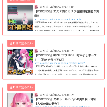
って自然に広がるチ...
まかぽっぽNGS
2024.10.05
【PSO2NGS】エステ内にカメラ位置固定機能が実
装!!
https://ngs.pso2-makapo.com/camera-fix
PSO2NGSのエステに､新たにカメラ位置固定機能が追加されました！この
機能により、キャラクターのクリエイトやコーディネートを行う際に、カメ
ラアングルを自由に設定して固定できるようになりました。エステ内での視
点が動かず、細かいディテールや全体のバランスをチェックするのに便利で
す。 関連記事【PSO2NGS】エステで微調整！数値表示を使ったこだわり設
合わせて読みたい
定方法エステ内にカメラの固定機能が実装!!【ショート動画】 このショー
ト動画では、カメラ位置の固定機能がどういう機能かや､設定方法につ...
まかぽっぽNGS
2024.09.25
【PSO2NGS】神ロビアク1056「なかよしポーズ
2」【抱き合うペアSS】
https://ngs.pso2-makapo.com/besties-pose2
PSO2NGSの新ロビアク1056「なかよしポーズ2」を実際に使ってみたの
で、その魅力や特徴、入手方法についてレビュー。 ペアSSに最適な「なか
よしポーズ2」でフレンドと交流 このロビアクは、ペアSSを撮るのに適し
たポージングで、フレンドや知り合いとハイタッチや抱き合う姿勢を撮影す
ることができます。仲良しな人とSSを撮って､プレイヤー同士の交流を楽し
合わせて読みたい
く過ごしましょう。 ロビアク1056「なかよしポーズ2」概要 概要
最初
の位置調整は大変
一度...
まかぽっぽNGS
2024.09.25
【PSO2NGS】スキトールアイ/Cの見た目・詳細
【人気の瞳の新作】
https://ngs.pso2-makapo.com/transparent-eyes-c