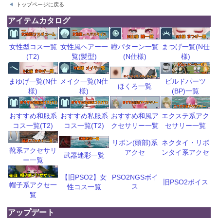
トップページに戻る
アイテムカタログ
瞳パターン一覧
まつげ一覧(N仕
女性型コス一覧
女性風ヘアー一
(N仕様)
様)
(T2)
覧(髪型)
ビルドパーツ
まゆげ一覧(N仕
メイク一覧(N仕
ほくろ一覧
(BP)一覧
様)
様)
おすすめ和風ア
エクステ系アク
おすすめ和服系
おすすめ私服系
クセサリー一覧
セサリー一覧
コス一覧(T2)
コス一覧(T2)
リボン(頭部)系
ネクタイ・リボ
靴系アクセサリ
アクセ
ンタイ系アクセ
武器迷彩一覧
ー一覧
【旧PSO2】女
PSO2NGSボイ
旧PSO2ボイス
帽子系アクセ一
ス
性コス一覧
覧
アップデート