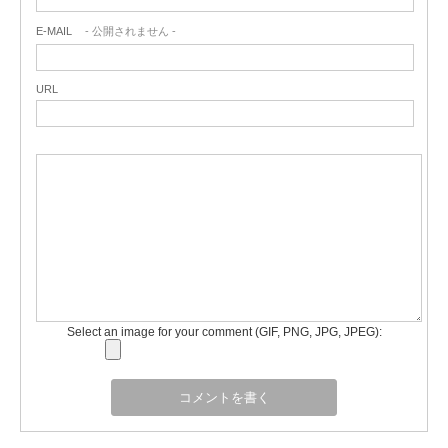
E-MAIL
- 公開されません -
URL
Select an image for your comment (GIF, PNG, JPG, JPEG):