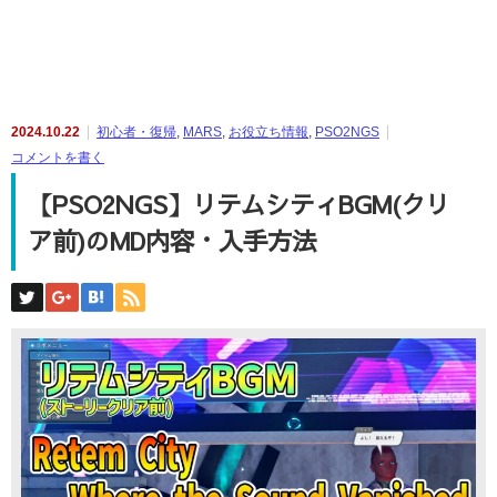
2024.10.22
初心者・復帰
,
MARS
,
お役立ち情報
,
PSO2NGS
コメントを書く
【PSO2NGS】リテムシティBGM(クリ
ア前)のMD内容・入手方法