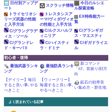
日付別アップデ
今日のルシエ
スクラッチ情報
ート
ル探索攻略
トライセリオシ
トレスタシスア
EX特殊能力一
リーズ武器の性能
ーマ/ヴィダ/ヴィオ
覧
と入手方法
の性能と入手方法
C/ルクスハルフ
C/グランギガ
C/グラングラデ
ィニリア
ス・マエスティ
ィエ・ソール
C/グランドレ
C/ハイスティ
C/ギガドライエ
ド・キーパⅡ
ラ・ドミナ
ル
初心者・復帰
新コマンド
最強武器ランキ
最強防具ランキ
「/cf」首振り/顔方
ング
ング
向
【デイリー】毎日
【ウィークリー】
鉱石の効率良
すると良い事､やる
毎週すると良い事､
い集め方・群生地
べきこと
やるべきこと
よく読まれている記事