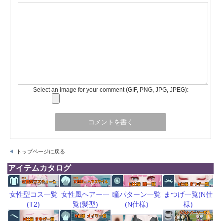
Select an image for your comment (GIF, PNG, JPG, JPEG):
トップページに戻る
アイテムカタログ
瞳パターン一覧
まつげ一覧(N仕
女性型コス一覧
女性風ヘアー一
(N仕様)
様)
(T2)
覧(髪型)