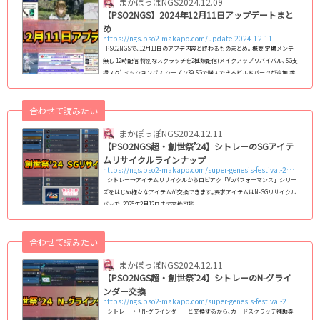
まかぽっぽNGS
2024.12.09
【PSO2NGS】2024年12月11日アップデートまと
め
https://ngs.pso2-makapo.com/update-2024-12-11
PSO2NGSで､12月11日のアプデ内容と終わるものまとめ｡ 概要 定期メンテ
無し 12時配信 特別なスクラッチを2種類配信(メイクアップリバイバル､SG支
援スク) ミッションパス シーズン39 SGで購入できるビルドパーツが追加 季
節イベント&豪華キャンペーン「超・創世祭’24」開催 期間限定クエスト
「想定演習：極寒の追走劇」(ソロ版)が配信 超・創世祭記念！ACスーパー
合わせて読みたい
セール (～ 1/8) 「超・創世祭」記念！超・お得なアイテム販売中！(～ 12/2
5) 【エステ無料期間】超・エステし放題CP(～ 2/5) 超・SGアイテムリサ...
まかぽっぽNGS
2024.12.11
【PSO2NGS超・創世祭’24】シトレーのSGアイテ
ムリサイクルラインナップ
https://ngs.pso2-makapo.com/super-genesis-festival-24-sg
シトレー→アイテムリサイクルからロビアク「Voパフォーマンス」シリー
ズをはじめ様々なアイテムが交換できます｡要求アイテムはN-SGリサイクル
バッヂ｡2025年2月12日まで交換可能
合わせて読みたい
まかぽっぽNGS
2024.12.11
【PSO2NGS超・創世祭’24】シトレーのN-グライ
ンダー交換
https://ngs.pso2-makapo.com/super-genesis-festival-24-gra
シトレー→「N-グラインダー」と交換するから､カードスクラッチ補助券