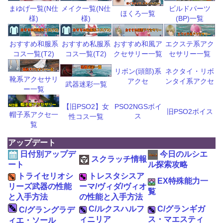
ビルドパーツ
まゆげ一覧(N仕
メイク一覧(N仕
ほくろ一覧
(BP)一覧
様)
様)
おすすめ和風ア
エクステ系アク
おすすめ和服系
おすすめ私服系
クセサリー一覧
セサリー一覧
コス一覧(T2)
コス一覧(T2)
リボン(頭部)系
ネクタイ・リボ
靴系アクセサリ
アクセ
ンタイ系アクセ
武器迷彩一覧
ー一覧
【旧PSO2】女
PSO2NGSボイ
旧PSO2ボイス
帽子系アクセ一
ス
性コス一覧
覧
アップデート
日付別アップデ
今日のルシエ
スクラッチ情報
ート
ル探索攻略
トライセリオシ
トレスタシスア
EX特殊能力一
リーズ武器の性能
ーマ/ヴィダ/ヴィオ
覧
と入手方法
の性能と入手方法
C/ルクスハルフ
C/グランギガ
C/グラングラデ
ィニリア
ス・マエスティ
ィエ・ソール