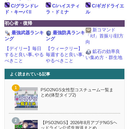
C/グランドレ
C/ハイスティ
C/ギガドライエ
ド・キーパⅡ
ラ・ドミナ
ル
初心者・復帰
新コマンド
最強武器ランキ
最強防具ランキ
「/cf」首振り/顔方
ング
ング
向
【デイリー】毎日
【ウィークリー】
鉱石の効率良
すると良い事､やる
毎週すると良い事､
い集め方・群生地
べきこと
やるべきこと
よく読まれている記事
PSO2NGS女性型コスチューム一覧ま
とめ(体型タイプ2)
【PSO2NGS】2026年8月アプデNGSヘ
ッドライン公式生放送まとめ