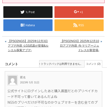
𝕏 Post
+1
Hatena
RSS
【PSO2NGS】2025年12月3日
【PSO2NGS】2025年12月10
アプデ内容 -LG3武器が登場&ル
日アプデ内容 -N-マリアージュ
シエル探索アプデ-
ドレスが新登場-
コメント
トラックバックは利用できません。
コメント (2)
匿名
2023年 5月 31日
公式サイトにログインしたあと購入画面だとのプリペイドカ
ード不可って書いてあるんだよね
NGSのプリベだけが不可なのかウェブマネーを含む全てのプ