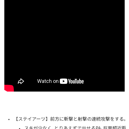
【ステイアーツ】前方に斬撃と射撃の連続攻撃をする｡
スキが少なく､とりあえずで出せるPA｡反面超近距