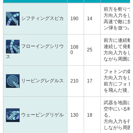
PA
威力
消費
前方を斬りつ
PP
方向入力をし
シフティングスピカ
190
14
高速で敵に接
ン弾を放つ｡
前方に連続斬
フローイングシリウ
連続して発動
108
25
0
方向入力をし
ス
ながら周囲に
フォトンの爆
方向入力をし
リーピングレグルス
210
17
前方にフォト
を飛んだ後、
武器を地面に
空中にいる時
ウェービングリゲル
130
18
る。
方向入力を行
しながら周囲