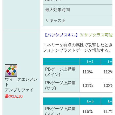
最大効果時間
リキャスト
【パッシブスキル】
※サブクラス可能
エネミーを弱点の属性で攻撃したときに
フォトンブラストゲージが増加する｡
Lv.1
Lv.2
PBゲージ上昇量
110%
112%
(メイン)
ウィークエレメン
PBゲージ上昇量
ト
101%
102%
(サブ)
アンプリファイ
最大Lv.10
Lv.6
Lv.7
PBゲージ上昇量
116%
117%
(メイン)