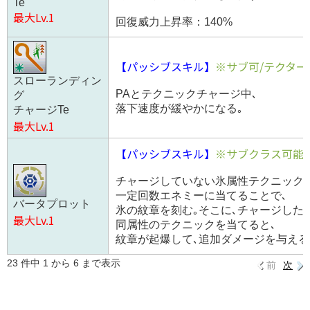
Te
最大Lv.1
回復威力上昇率：140%
【パッシブスキル】
※サブ可/テクター
スローランディン
PAとテクニックチャージ中､
グ
落下速度が緩やかになる｡
チャージTe
最大Lv.1
【パッシブスキル】
※サブクラス可能
チャージしていない氷属性テクニックを
一定回数エネミーに当てることで､
バータプロット
氷の紋章を刻む｡そこに､チャージした
最大Lv.1
同属性のテクニックを当てると､
紋章が起爆して､追加ダメージを与える
23 件中 1 から 6 まで表示
前
次