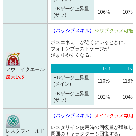
PBゲージ上昇量
106%
107%
(サブ)
【パッシブスキル】
※サブクラス可能
ボスエネミーが近くにいるときに､
フォトンブラストゲージが
溜まりやすくなる｡
Lv.1
Lv.2
アウェイクエール
最大Lv.5
PBゲージ上昇量
110%
113%
(メイン)
PBゲージ上昇量
102%
104%
(サブ)
【パッシブスキル】
メインクラス専用
レスタサイン使用時の回復量が増加し､
レスタフィールド
周囲のキャラクターも回復する｡