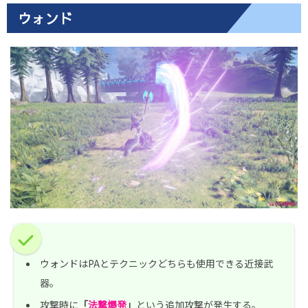
ウォンド
ウォンドはPAとテクニックどちらも使用できる近接武
器。
攻撃時に
「
法撃爆発
」
という追加攻撃が発生する。