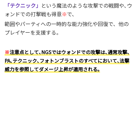
「テクニック」
という魔法のような攻撃での戦闘や､ウ
ォンドでの打撃戦も得意
※
で、
範囲やパーティへの一時的な能力強化や回復で、他の
プレイヤーを支援する。
※
注意点として､NGSではウォンドでの攻撃は､通常攻撃､
PA､テクニック､フォトンブラストのすべてにおいて､法撃
威力を参照してダメージ上昇が適用される｡